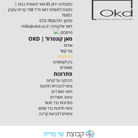
כתובתינו: ירוק 85 אזור תעשייה כנות |
כתובת למשלוח דואר:ת"ד 198 קריית עקרון
76951
טלפון:
073-7826191
:דואר אלקטרוני
Hilik@okd.co.il
:פייסבוק
OKD | סאן קונטרול
אודות
צור קשר
פרוייקטים
בין לקוחותינו
מאמרים
פתרונות
הדבקה על קירות
ציפוי להכהיית חלונות
חיפוי משרדים
עיצוב משרדים
פתרונות נגד סנוור
ציפוי חלונות נגד שמש
ציפויים למניעת קרינה