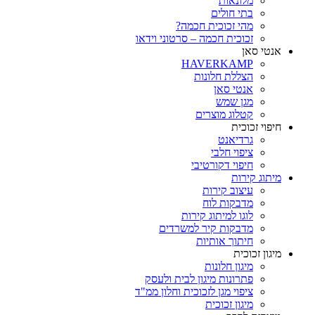
מלונאות
בתי חולים
מהי זכוכית חכמה?
זכוכית חכמה – סרטוני וידאו
אנטי סאן
HAVERKAMP
הצללת חלונות
אנטי סאן
מגן שמש
קטלוג מוצרים
חיפוי זכוכית
גרדיאנט
ציפוי חלבי
חיפוי דקורטיבי
מיתוג קירות
עיצוב קירות
מדבקות לוח
לוגו למיתוג קירות
מדבקות קיר למשרדים
חיתוך אותיות
מיגון זכוכית
מיגון חלונות
פתרונות מיגון לבית ולעסק
ציפוי מגן לזכוכית וחלון ממ"ד
מיגון זכוכית