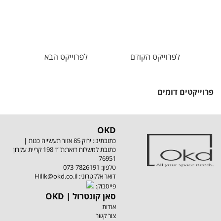
לפרוייקט הקודם
לפרוייקט הבא
פרוייקטים דומים
OKD
כתובתינו: ירוק 85 אזור תעשייה כנות |
כתובת למשלוח דואר:ת"ד 198 קריית עקרון
76951
טלפון:
073-7826191
:דואר אלקטרוני
Hilik@okd.co.il
:פייסבוק
OKD | סאן קונטרול
אודות
צור קשר