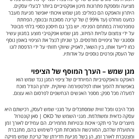
מציעה ומספקת פתרונות מיגון אפקטיביים ביותר לבעלי עסקים.
היתרון והאפקט הם כפולים: מגן שמש איכותי יאפשר מניעת מעבר
כמעט מוחלט (עד 99% !) של קרינה מסוכנת ובנוסף, הפחתת
טמפרטורה במתחם הפנימי. יש בכך גם חיסכון כספי בלתי מבוטל
על ידי צמצום עלויות המיזוג. מגן שמש אפקטיבי מוצע במגוון עשיר
וססגוני של ציפויים מודפסים. כך שניתן לנצל את הציפוי באופן נוסף
כמו לייעד אותו, בין השאר, לאפיק שיווקי חזותי על ידי הדפסת לוגו
של העסק ופרטים נוספים על אודותיו.
מגן שמש – הערך המוסף של הציפוי
האפקט והאפקטיביות המיוחדים של ציפוי המגן נגד שמש הוא
באפשרות להפוך אותו לפלטפורמה שיווקית. יתרון הגודל מוכח
למעלה מכל ספק: מספר האנשים הנחשפים לפרסום הוא עצום.
מכל היבט ומכל זווית שמסתכלים על מגני שמש לעסק, רכישתם היא
עסקה כדאית ומשתלמת. מגני השמש של OKD | סאן קונטרול
מיוצרים על פי תקני איכות ובטיחות מחמירים. הם עמידים לאורך זמן
והתועלת שלהם, המורגשת והמוכחת תכף לשימוש בהם, מתגברת
ומצטברת לאורך זמן, הן בשל מניעת חדירתן של קרינת שמש מזיקה