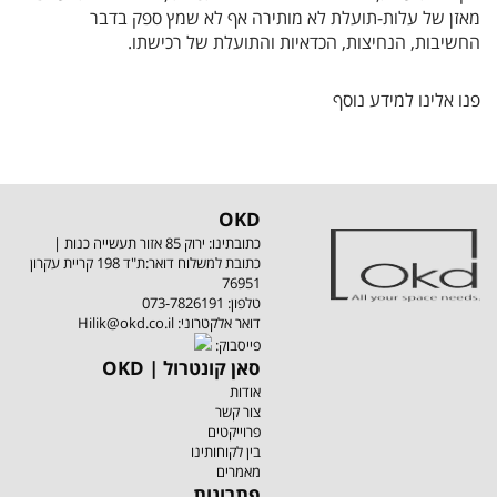
מאזן של עלות-תועלת לא מותירה אף לא שמץ ספק בדבר
החשיבות, הנחיצות, הכדאיות והתועלת של רכישתו.
פנו אלינו למידע נוסף
OKD
כתובתינו: ירוק 85 אזור תעשייה כנות |
כתובת למשלוח דואר:ת"ד 198 קריית עקרון
76951
טלפון:
073-7826191
:דואר אלקטרוני
Hilik@okd.co.il
:פייסבוק
OKD | סאן קונטרול
אודות
צור קשר
פרוייקטים
בין לקוחותינו
מאמרים
פתרונות