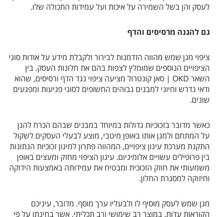
לעסק והן בשל השמירה על איכות ועל עמידות התכולה שלו.
גם להגנה מרסיסים והדף
ציפוי מגן שמש מהווה הזדמנות לבירור ולקבלת מידע על אודות סוגי
הציפויים הנוספים שמומלץ לצפות בהם את חלונות העסק. בין
השאר OKD | סאן קונטרול מציעה ציפוי נגד הדף ורסיסים, שהוא
ודאי נדרש וחיוני למבנים גבוהים החשופים לסוגי פגיעות ומפגעים
שונים.
כאשר מדובר בזכוכיות גדולות במיוחד במבנים שבהם הכרח להגן
על המתחם ולמגן אותו באופן מיטבי, מוצע לבעלי העסקים לשקול
התקנת מערכת עיגון ציפויים, המהווה פתרון למיגון זכוכיות הנתונות
בין פרופילים עשויים אלומיניום. עיגון הציפוי מחזק ומעצים באופן
משמעותי את חוזק הזכוכית ומבטיח את עמידותה באמצעות הידוקה
וחיזוקה למסגרת החלון.
מגן שמש לעסק מוסיף לו ולבעליו ערך מוסף. מדובר, עיניכם
הקוראות עדות, במוצר רב שימושי ורב תכליתי, אשר בחינתו על פי