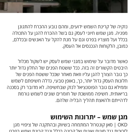
נזקיה של קרינת השמש ידועים, ומהם נובע ההכרח להתגונן
מפניה. מגן שמש חיוני לעסק גם בשל ההכרח להגן על התכולה
בכלל ועל מוצריו בפרט וגם על מנת להקל על האנשים ובכללם,
כמובן, הלקוחות הנכנסים אל העסק.
כאשר מדובר על שימוש במגני שמש לעסק יש לשקול מכלול
היבטים הקשורים זה בזה. ככל ששטח הפנים של החלון גדול יותר
כך גובר הצורך להגן עליו וזאת מאחר שככל ששטח הפנים של
חלונות העסק גדול יותר, כך, באופן טבעי, גדלה חשיפתם לשמש
וממילא גם גובר הפוטנציאל לנזק שבחשיפה. לא מדובר רק בסכנה
בריאותית. חשיפה ממושכת של חומרים שונים לשמש גורמת
לדהייתם ולהאצת תהליך הבליה שלהם.
מגן שמש – יתרונות השימוש
OKD | סאן קונטרול המתמחה בשיווק ובהתקנה של ציפויי מגן
לזכוכית נגד סוגים שונים של קרינה בכלל ונגד קרינת שמש בפרט