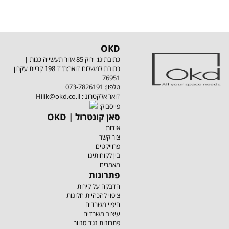
OKD
כתובתינו: ירוק 85 אזור תעשייה כנות |
כתובת למשלוח דואר:ת"ד 198 קריית עקרון
76951
טלפון:
073-7826191
:דואר אלקטרוני
Hilik@okd.co.il
:פייסבוק
OKD | סאן קונטרול
אודות
צור קשר
פרוייקטים
בין לקוחותינו
מאמרים
פתרונות
הדבקה על קירות
ציפוי להכהיית חלונות
חיפוי משרדים
עיצוב משרדים
פתרונות נגד סנוור