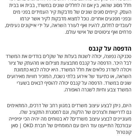
חלל מסוג שהוא, בין אם זה לחללים שונים במשרד, בבית או בבית
העסק. קיימים סוגים שונים של מדבקות קיר העמידים בפני מים
ובפני מפגעים אחרים. נוכל למצוא מדבקות לקיר אשר יגרמו
לעובדים לחלום, להעיז ואף לעורר השראה, על ידי אייקונים נעימים,
פרחים ואף ציטוטים של אישי עולם.
הדפסה על קנבס
טכניקה נפוצה, יכולה לשנות בעלות של שקלים בודדים את המשרד
לבל היכר. הדפסה על קנבס מתבצעת מצילום או מהעתק של ציור
ויכולה לשדרג פלאים את חלל המשרד. היא יכולה לבוא כתמונת
השראה, או כתיעוד של אירוע בלתי נשכח, המזכיר חוויות מאירועים
שונים במשרד. הדפסה על קנבס יכולה להוסיף לבאים בשערי
המשרד צבע וחיות לשגרה האפורה.
היום, ניתן לבצע עיצוב משרדים במגוון רחב של דרכים, המתאימים
גם לדרישות ולצרכים של הלקוח, וגם למסגרת התקציב שלו.
מעוניינים לבצע עיצוב משרדים? לא בטוחים מה יהיה הכי יפיפייה
עבורכם? התייעצו עוד היום עם המומחים של חברת OKD | סאן
קונטרול