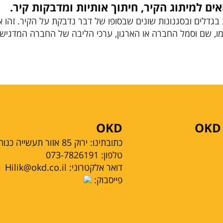
ואים למיתוג הקיר, חיתוך אותיות ומדבקות קיר.
דלים ובסגנונות שונים שבסופו של דבר נדבקת על הקיר. זהו 
ו, שם וסמל החברה או הארגון, ערכי הליבה של החברה המדגישים א
OKD
כתובתינו: ירוק 85 אזור תעשייה כנות | כתובת למשלוח דואר:ת"ד 198 קריית עקרון 76951
טלפון:
073-7826191
:דואר אלקטרוני
Hilik@okd.co.il
:פייסבוק