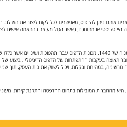
ים אותם ניתן להדפיס, מאפשרים לכל לקוח ליצור את השילוב הייח
אה היי טקיסטי או מתוחכם, כאשר הכול מעוצב בהתאמה אישית לצ
מאז ימיי המצאת הדפוס על ידי יוהאן גוטנברג בגרמניה של 1440, מכונות הדפוס עברו 
בר תאוצה בעקבות ההתפתחות של הדפוס הדיגיטלי . ביצוע של 
מרשימה, במהירות ובקלות, ויכול לשווק את בית העסק, תוך שמיר
דיל, בע"מ, היא מהחברות המובילות בתחום ההדפסה והתקנת קירות. 