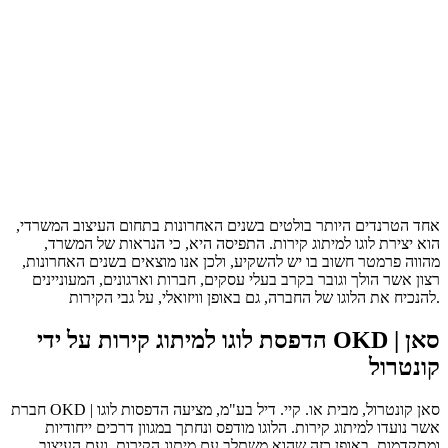
אחד הטרנדים היותר בולטים בשנים האחרונות בתחום העיצוב המשרדי,
הוא יצירת לוגו למיתוג קירות. התפיסה היא, כי הנראות של המשרד,
מהווה פרמטר חשוב בו יש להשקיע, ולכן אנו מוצאים בשנים האחרונות,
רצון אשר הולך וגובר בקרב בעלי עסקים, חברות וארגונים, המעוניינים
להנכיח את הלוגו של החברה, גם באופן וויזואלי, על גבי הקירות.
הדפסת לוגו למיתוג קירות על ידי OKD | סאן
קונטרול
חברת OKD | סאן קונטרול, מבית או. קיי. דיל בע"מ, מציעה הדפסות לוגו
אשר נועדו למיתוג קירות. הלוגו מודפס ונחתך במגוון דרכים ייחודיות
ומתקדמות, באופן כזה שהוא משתלב עם מיתוג הקירות, ועם העיצוב