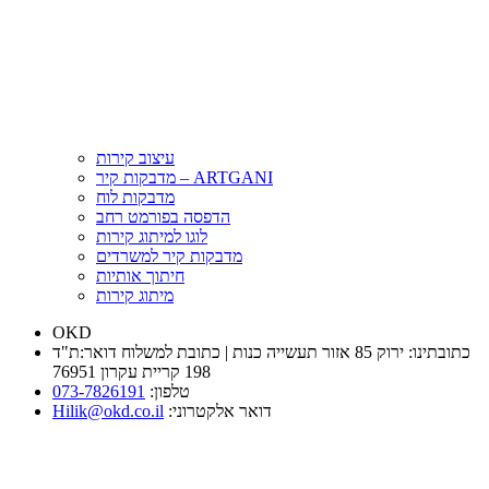
עיצוב קירות
מדבקות קיר – ARTGANI
מדבקות לוח
הדפסה בפורמט רחב
לוגו למיתוג קירות
מדבקות קיר למשרדים
חיתוך אותיות
מיתוג קירות
OKD
כתובתינו: ירוק 85 אזור תעשייה כנות | כתובת למשלוח דואר:ת"ד
198 קריית עקרון 76951
טלפון:
073-7826191
:דואר אלקטרוני
Hilik@okd.co.il