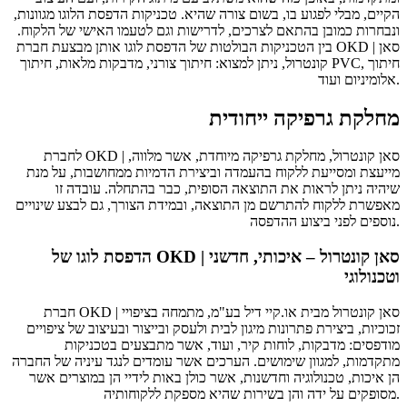
הקיים, מבלי לפגוע בו, בשום צורה שהיא. טכניקות הדפסת הלוגו מגוונות,
ונבחרות כמובן בהתאם לצרכים, לדרישות וגם לטעמו האישי של הלקוח.
בין הטכניקות הבולטות של הדפסת לוגו אותן מבצעת חברת OKD | סאן
קונטרול, ניתן למצוא: חיתוך צורני, מדבקות מלאות, חיתוך PVC, חיתוך
אלומיניום ועוד.
מחלקת גרפיקה ייחודית
לחברת OKD | סאן קונטרול, מחלקת גרפיקה מיוחדת, אשר מלווה,
מייעצת ומסייעת ללקוח בהעמדה וביצירת הדמיות ממחושבות, על מנת
שיהיה ניתן לראות את התוצאה הסופית, כבר בהתחלה. עובדה זו
מאפשרת ללקוח להתרשם מן התוצאה, ובמידת הצורך, גם לבצע שינויים
נוספים לפני ביצוע ההדפסה.
הדפסת לוגו של OKD | סאן קונטרול – איכותי, חדשני
וטכנולוגי
חברת OKD | סאן קונטרול מבית או.קיי דיל בע"מ, מתמחה בציפויי
זכוכיות, ביצירת פתרונות מיגון לבית ולעסק ובייצור ובעיצוב של ציפויים
מודפסים: מדבקות, לוחות קיר, ועוד, אשר מתבצעים בטכניקות
מתקדמות, למגוון שימושים. הערכים אשר עומדים לנגד עיניה של החברה
הן איכות, טכנולוגיה וחדשנות, אשר כולן באות לידיי הן במוצרים אשר
מסופקים על ידה והן בשירות שהיא מספקת ללקוחותיה.