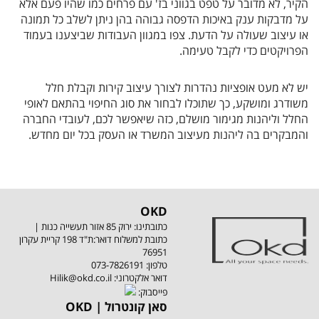
הקיר, לא מדובר על טפט בגווני בז' עם פרחים כמו שהיו פעם אלא
על מדבקות ענק באיכות הדפסה גבוהה בהן ניתן לשלב כל תמונה
או עיצוב שעולה על הדעת. צפו במגוון העבודות שביצענו בעמוד
הפרויקטים כדי לקבל טעימה.
יש לא מעט אופציות נהדרות לצורך עיצוב קירות וקבלת חלל
משודרג ומושקע, כך שתוכלו לבחור את סוג החיפוי בהתאם לאופי
החלל וליהנות מגימור מושלם, כזה שיאפשר לכם, לעובדי החברה
והמבקרים בה ליהנות מעיצוב המשרד או העסק בכל יום מחדש.
OKD
כתובתינו: ירוק 85 אזור תעשייה כנות |
כתובת למשלוח דואר:ת"ד 198 קריית עקרון
76951
טלפון:
073-7826191
:דואר אלקטרוני
Hilik@okd.co.il
:פייסבוק
OKD | סאן קונטרול